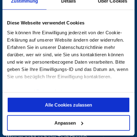
Zustimmung
Details
Über Cookies
Diese Webseite verwendet Cookies
wir
nutzen
methoden
(
) /
/
[
]
Sie können Ihre Einwilligung jederzeit von der Cookie-
Erklärung auf unserer Website ändern oder widerrufen.
Erfahren Sie in unserer Datenschutzrichtlinie mehr
Aleri TechStack
darüber, wer wir sind, wie Sie uns kontaktieren können
und wie wir personenbezogene Daten verarbeiten. Bitte
geben Sie Ihre Einwilligungs-ID und das Datum an, wenn
Ausgangspunkt unserer Umsetzungskompetenz
Sie uns bezüglich Ihrer Einwilligung kontaktieren.
ist unser TechStack. In ihm finden sich unsere
Kerntechnologien, aber auch Möglichkeiten und
Impressum
|
Datenschutz
Handlungschancen der Zukunft. Er ist Chronist,
Alle Cookies zulassen
Spiegel des Status Quo und Vision der Zukunft in
einem. Wir gestalten ihn aktiv weiter.
Anpassen