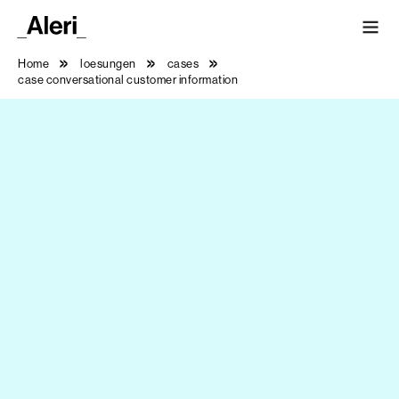
Home
loesungen
cases
case conversational customer information