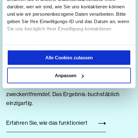
darüber, wer wir sind, wie Sie uns kontaktieren können
Wir haben einen Traum: Nutzerinnen und Nutzer,
und wie wir personenbezogene Daten verarbeiten. Bitte
geben Sie Ihre Einwilligungs-ID und das Datum an, wenn
die eine Website ansurfen, bekommen dort genau
Sie uns bezüglich Ihrer Einwilligung kontaktieren.
die Informationen, nach denen sie suchen. Da User
A aber immer etwas anderes wissen möchte als
Impressum
|
Datenschutz
User B, sieht die Site im besten Fall auch jeweils
Alle Cookies zulassen
unterschiedlich aus. Wir haben zur Lösung dieses
Wiederspruchs eine revolutionäre Struktur auf die
Anpassen
Beine gestellt, ein durchdachtes Tagging-System
implementiert und einen Chatbot
zweckentfremdet. Das Ergebnis: buchstäblich
einzigartig.
Erfahren Sie, wie das funktioniert