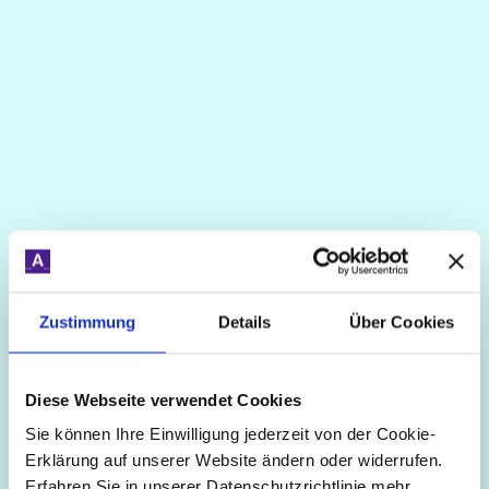
Zustimmung
Details
Über Cookies
wir
schaffen
flexibilität
(
)
/
/
[
]
Diese Webseite verwendet Cookies
Botverlesene Informationen auf dem
Sie können Ihre Einwilligung jederzeit von der Cookie-
Erklärung auf unserer Website ändern oder widerrufen.
Silbertablett
Erfahren Sie in unserer Datenschutzrichtlinie mehr