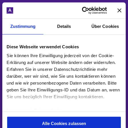
Zustimmung
Details
Über Cookies
Architekturvorteil: APIs &
Diese Webseite verwendet Cookies
Microservices
Sie können Ihre Einwilligung jederzeit von der Cookie-
Erklärung auf unserer Website ändern oder widerrufen.
Erfahren Sie in unserer Datenschutzrichtlinie mehr
Flexibilität und technologische Autonomie – das
darüber, wer wir sind, wie Sie uns kontaktieren können
sind die Kernaspekte bei der Entwicklung einer
und wie wir personenbezogene Daten verarbeiten. Bitte
modernen service-orientierten Architektur mit
geben Sie Ihre Einwilligungs-ID und das Datum an, wenn
Sie uns bezüglich Ihrer Einwilligung kontaktieren.
APIs und Services. Mit Container und Cluster-
Umgebungen überwindet sie die Restriktionen
Impressum
|
Datenschutz
monolithischer Anwendungen und macht den
Betrieb effizienter, sicherer und skalierbarer.
Alle Cookies zulassen