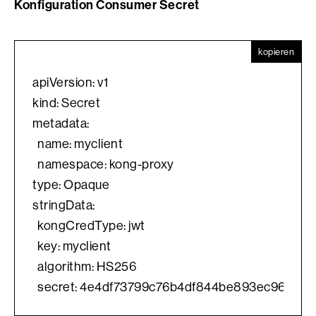
Konfiguration Consumer Secret
kopieren
apiVersion: v1
kind: Secret
metadata:
  name: myclient
  namespace: kong-proxy
type: Opaque
stringData:
  kongCredType: jwt
  key: myclient
  algorithm: HS256
  secret: 4e4df73799c76b4df844be893ec96154