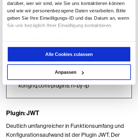
darüber, wer wir sind, wie Sie uns kontaktieren können
Konfiguration Service mit Rate Limiting
und wie wir personenbezogene Daten verarbeiten. Bitte
geben Sie Ihre Einwilligungs-ID und das Datum an, wenn
Sie uns bezüglich Ihrer Einwilligung kontaktieren.
kopieren
Impressum
|
Datenschutz
apiVersion:v1
kind: Service
Alle Cookies zulassen
metadata:
  [...]
Anpassen
annotations:
    konghq.com/plugins: rl-by-ip
Plugin: JWT
Deutlich umfangreicher in Funktionsumfang und
Konfigurationsaufwand ist der Plugin
JWT
. Der